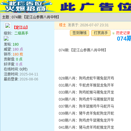
主题 : 074期:【定江山参赛八肖中特】
楼主
发表于: 2026-07-07 23:31
【定江山】
签到赚钱
打赏高手
u
历史记录
级别：
二级高手
07
发帖:
180
威望:
180 点
074期:【定江山参赛八肖中特】
铜币:
180 枚
贡献值:
0 点
好评度:
0 点
在线时间: 0(时)
注册时间:
2025-04-11
028期八肖：狗鸡虎蛇牛猪兔鼠开鸡
最后登录:
2026-08-06
031期八肖：牛蛇虎羊猴鼠龙兔开羊
033期八肖：狗鸡蛇猴马猪兔龙开龙
034期八肖：狗鸡虎牛马猪猴鼠开鼠
037期八肖：狗羊鼠猴鸡牛马蛇开马
039期八肖：猪牛虎羊兔蛇狗龙开蛇
040期八肖：狗鸡虎牛鼠猪兔龙开牛
041期八肖：猪马虎羊鸡蛇猴龙开龙