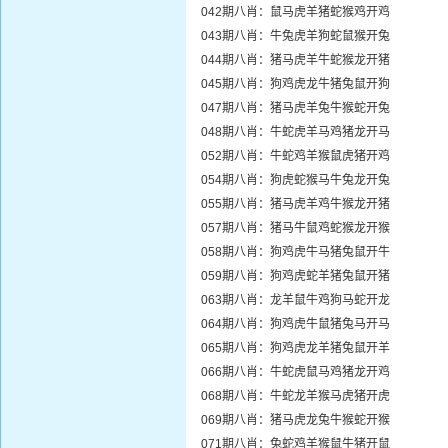
042期八肖：鼠马虎羊猪蛇猴鸡开鸡
043期八肖：牛兔虎羊狗蛇鼠猴开兔
044期八肖：猪马虎羊牛蛇猴龙开猪
045期八肖：狗鸡虎龙牛猪兔鼠开狗
047期八肖：猪马虎羊兔牛猴蛇开兔
048期八肖：牛蛇虎羊马鸡猪龙开马
052期八肖：牛蛇鸡羊猴鼠虎猪开鸡
054期八肖：狗虎蛇猴马牛兔龙开兔
055期八肖：猪马虎羊鸡牛猴龙开猪
057期八肖：猪马牛鼠鸡蛇猴龙开猴
058期八肖：狗鸡虎牛马猪兔鼠开牛
059期八肖：狗鸡虎蛇羊猪兔鼠开猪
063期八肖：龙羊鼠牛鸡狗马蛇开龙
064期八肖：狗鸡虎牛鼠猪兔马开马
065期八肖：狗鸡虎龙羊猪兔鼠开羊
066期八肖：牛蛇虎鼠马鸡猪龙开鸡
068期八肖：牛蛇龙羊猴马虎猪开虎
069期八肖：猪马虎龙兔牛猴蛇开猴
071期八肖：兔蛇鸡羊猴鼠牛猪开鼠