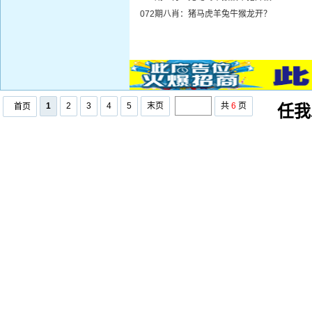
072期八肖：猪马虎羊兔牛猴龙开？
1
2
3
4
5
末页
共
6
页
首页
任我