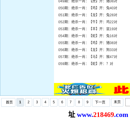
049期：绝杀一肖：【虎】开：猪08对
050期：绝杀一肖：【鸡】开：兔40对
051期：绝杀一肖：【龙】开：兔28对
052期：绝杀一肖：【牛】开：鸡22对
053期：绝杀一肖：【羊】开：鼠19对
054期：绝杀一肖：【蛇】开：兔16对
055期：绝杀一肖：【鸡】开：猪08对
056期：绝杀一肖：【龙】开：狗33对
057期：绝杀一肖：【马】开：猴47对
059期：绝杀一肖：【蛇】开：？对
1
2
3
4
5
6
7
8
9
末页
首页
下一页
址
www.
2
18469
.com