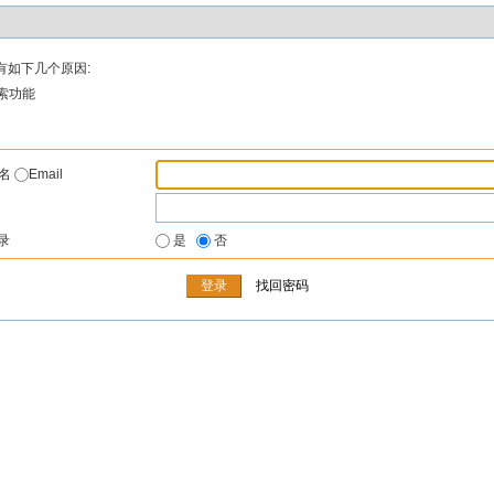
有如下几个原因:
索功能
户名
Email
录
是
否
找回密码