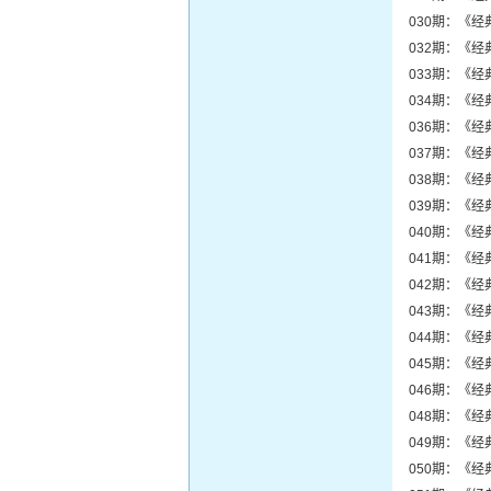
030期：《经
032期：《经
033期：《经
034期：《经
036期：《经
037期：《经
038期：《经
039期：《经
040期：《经
041期：《经
042期：《经
043期：《经
044期：《经
045期：《经
046期：《经
048期：《经
049期：《经
050期：《经