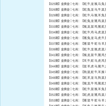
【025期】金换金◇七肖：【蛇,牛,龙 猴,马,兔,
【026期】金换金◇七肖：【蛇,兔,龙 马,牛,鼠,
【029期】金换金◇七肖：【蛇,牛,马 猴,羊,兔,
【032期】金换金◇七肖：【蛇,兔,龙 猪,鸡,鼠,
【033期】金换金◇七肖：【猴,龙,鼠 鸡,猪,蛇,
【034期】金换金◇七肖：【蛇,牛,鸡 马,虎,鼠,
【035期】金换金◇七肖：【猪,兔,龙 马,虎,牛,
【037期】金换金◇七肖：【猪 鼠 牛 蛇 马 羊,
【039期】金换金◇七肖：【蛇,牛,龙 猴,虎,鼠,
【041期】金换金◇七肖：【猴,龙,鼠 牛,猪,鸡,
【042期】金换金◇七肖：【羊,牛,蛇 马,虎,鸡,
【044期】金换金◇七肖：【鼠 羊,虎 马,猪,牛,
【045期】金换金◇七肖：【狗,鼠,蛇 牛,羊,猴 
【048期】金换金◇七肖：【蛇,羊,龙 马,狗,鼠,
【049期】金换金◇七肖：【猴,龙,牛 鸡,猪,蛇,
【050期】金换金◇七肖：【蛇,牛,鼠 猴,羊,兔,
【052期】金换金◇七肖：【蛇,虎,龙 猪,鸡,鼠,
【053期】金换金◇七肖：【猪 鼠 牛 蛇 马 羊 