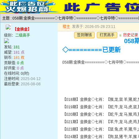
主题 : 058期:金换金=========◇七肖中特◇=========◇七肖中特◇========
楼主
发表于: 2026-05-28 23:11
【金换金】
签到赚钱
打赏高手
u
历史记录
级别：
二级高手
058
发帖:
181
◇=========已更新
威望:
181 点
铜币:
181 枚
058期:金换金=========◇七肖中特◇====
贡献值:
0 点
好评度:
0 点
在线时间: 0(时)
注册时间:
2025-04-12
最后登录:
2026-08-08
【018期】金换金◇七肖：【猴,龙,鼠 羊,猪,蛇,
【019期】金换金◇七肖：【蛇,牛,龙 马,虎,鼠,
【020期】金换金◇七肖：【蛇,牛,龙 马,猴,鸡,
【021期】金换金◇七肖：【羊,牛,龙 马,虎,鸡,
【023期】金换金◇七肖：【鼠 兔,虎 羊,猪,牛,
【024期】金换金◇七肖：【狗,鼠,猪 牛,羊,猴 