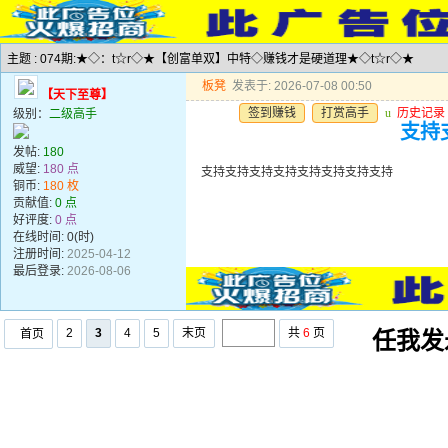
主题 : 074期:★◇：t☆r◇★【创富单双】中特◇赚钱才是硬道理★◇t☆r◇★
板凳
发表于: 2026-07-08 00:50
【天下至尊】
签到赚钱
打赏高手
u
历史记录
级别：
二级高手
支持
发帖:
180
威望:
180 点
支持支持支持支持支持支持支持支持
铜币:
180 枚
贡献值:
0 点
好评度:
0 点
在线时间: 0(时)
注册时间:
2025-04-12
最后登录:
2026-08-06
2
3
4
5
末页
共
6
页
首页
任我发