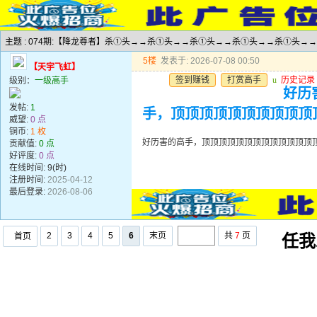
主题 : 074期:【降龙尊者】杀①头→→杀①头→→杀①头→→杀①头→→杀①头→
5楼
发表于: 2026-07-08 00:50
【天宇飞虹】
签到赚钱
打赏高手
u
历史记录
级别：
一级高手
好历
发帖:
1
手，顶顶顶顶顶顶顶顶顶顶
威望:
0 点
铜币:
1 枚
好历害的高手，顶顶顶顶顶顶顶顶顶顶顶顶顶
贡献值:
0 点
好评度:
0 点
在线时间: 9(时)
注册时间:
2025-04-12
最后登录:
2026-08-06
2
3
4
5
6
末页
共
7
页
首页
任我