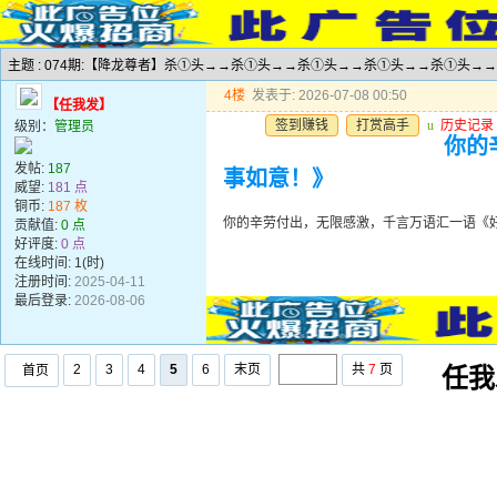
主题 : 074期:【降龙尊者】杀①头→→杀①头→→杀①头→→杀①头→→杀①头→
4楼
发表于: 2026-07-08 00:50
【任我发】
签到赚钱
打赏高手
u
历史记录
级别：
管理员
你的
发帖:
187
事如意！》
威望:
181 点
铜币:
187 枚
你的辛劳付出，无限感激，千言万语汇一语《
贡献值:
0 点
好评度:
0 点
在线时间: 1(时)
注册时间:
2025-04-11
最后登录:
2026-08-06
2
3
4
5
6
末页
共
7
页
首页
任我