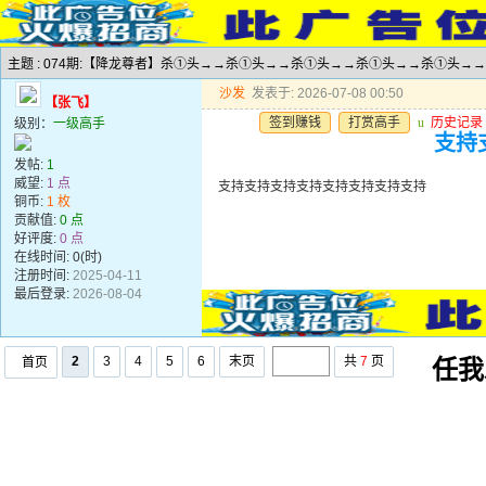
主题 : 074期:【降龙尊者】杀①头→→杀①头→→杀①头→→杀①头→→杀①头→
沙发
发表于: 2026-07-08 00:50
【张飞】
签到赚钱
打赏高手
u
历史记录
级别：
一级高手
支持
发帖:
1
威望:
1 点
支持支持支持支持支持支持支持支持
铜币:
1 枚
贡献值:
0 点
好评度:
0 点
在线时间: 0(时)
注册时间:
2025-04-11
最后登录:
2026-08-04
2
3
4
5
6
末页
共
7
页
首页
任我