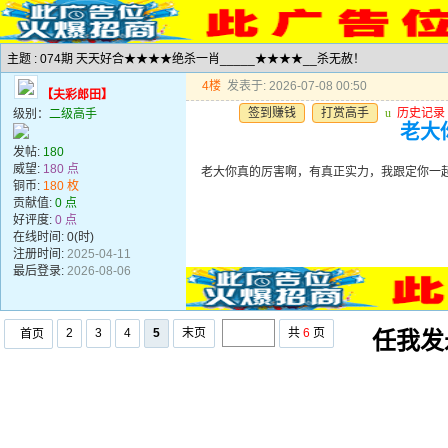
主题 : 074期 天天好合★★★★绝杀一肖_____★★★★__杀无赦！
4楼
发表于: 2026-07-08 00:50
【夫彩郎田】
签到赚钱
打赏高手
u
历史记录
级别：
二级高手
老大
发帖:
180
威望:
180 点
老大你真的厉害啊，有真正实力，我跟定你一
铜币:
180 枚
贡献值:
0 点
好评度:
0 点
在线时间: 0(时)
注册时间:
2025-04-11
最后登录:
2026-08-06
2
3
4
5
末页
共
6
页
首页
任我发