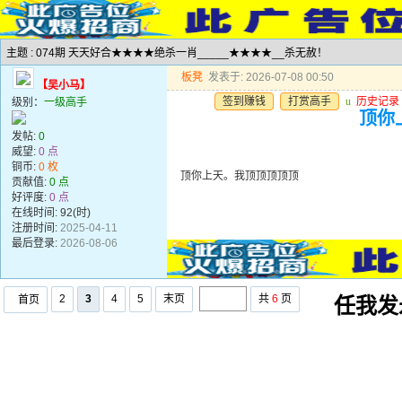
主题 : 074期 天天好合★★★★绝杀一肖_____★★★★__杀无赦！
板凳
发表于: 2026-07-08 00:50
【吴小马】
签到赚钱
打赏高手
u
历史记录
级别：
一级高手
顶你
发帖:
0
威望:
0 点
铜币:
0 枚
顶你上天。我顶顶顶顶顶
贡献值:
0 点
好评度:
0 点
在线时间: 92(时)
注册时间:
2025-04-11
最后登录:
2026-08-06
2
3
4
5
末页
共
6
页
首页
任我发