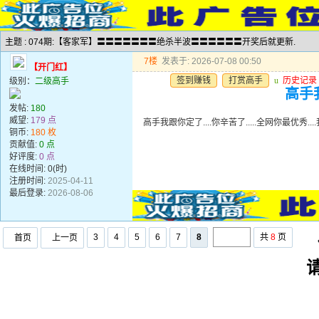
主题 : 074期:【客家军】〓〓〓〓〓〓〓绝杀半波〓〓〓〓〓〓开奖后就更新.
7楼
发表于: 2026-07-08 00:50
【开门红】
签到赚钱
打赏高手
u
历史记录
级别：
二级高手
高手我
发帖:
180
威望:
179 点
高手我跟你定了....你辛苦了.....全网你最优秀..
铜币:
180 枚
贡献值:
0 点
好评度:
0 点
在线时间: 0(时)
注册时间:
2025-04-11
最后登录:
2026-08-06
3
4
5
6
7
8
共
8
页
首页
上一页
任