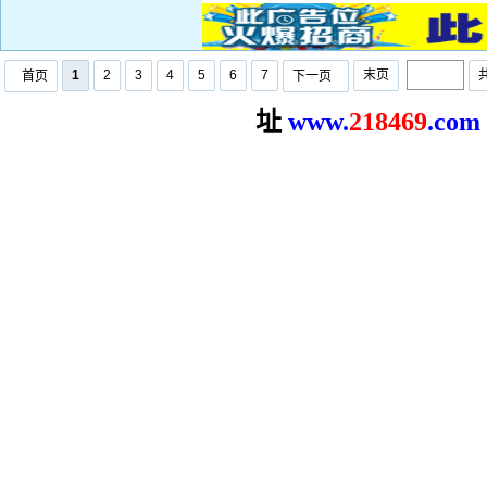
1
2
3
4
5
6
7
末页
首页
下一页
址
www.
2
18469
.com