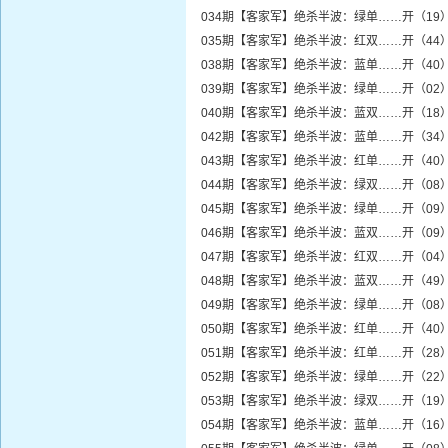
034期【客家军】绝杀半波：绿单……开（19
035期【客家军】绝杀半波：红双……开（44
038期【客家军】绝杀半波：蓝单……开（40
039期【客家军】绝杀半波：绿单……开（02
040期【客家军】绝杀半波：蓝双……开（18
042期【客家军】绝杀半波：蓝单……开（34
043期【客家军】绝杀半波：红单……开（40
044期【客家军】绝杀半波：绿双……开（08
045期【客家军】绝杀半波：绿单……开（09
046期【客家军】绝杀半波：蓝双……开（09
047期【客家军】绝杀半波：红双……开（04
048期【客家军】绝杀半波：蓝双……开（49
049期【客家军】绝杀半波：绿单……开（08
050期【客家军】绝杀半波：红单……开（40
051期【客家军】绝杀半波：红单……开（28
052期【客家军】绝杀半波：绿单……开（22
053期【客家军】绝杀半波：绿双……开（19
054期【客家军】绝杀半波：蓝单……开（16