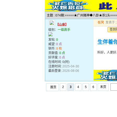
主题 : 074期:=====★广州赌神◆八卦★杀1头===
板凳
发表于: 2
【山泉】
签到
级别：
一级高手
发帖:
0
生伴着
威望:
0 点
铜币:
0 枚
料好，人更好
贡献值:
0 点
好评度:
0 点
在线时间: 0(时)
注册时间:
2025-04-30
最后登录:
2026-08-06
2
3
4
5
6
末页
首页