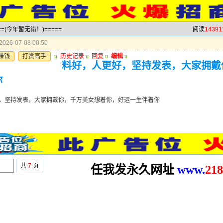
==(今年暂无错！)=====
阅读
14391
026-07-08 00:50
赚钱
打赏高手
u
历史记录
u
回复
u
编辑
u
料好，人更好，坚持发表，大家拥戴
你
，坚持发表，大家拥戴你，千万美女想着你，好运一生伴着你
共
7
页
任我发永久网址
www.
2
18