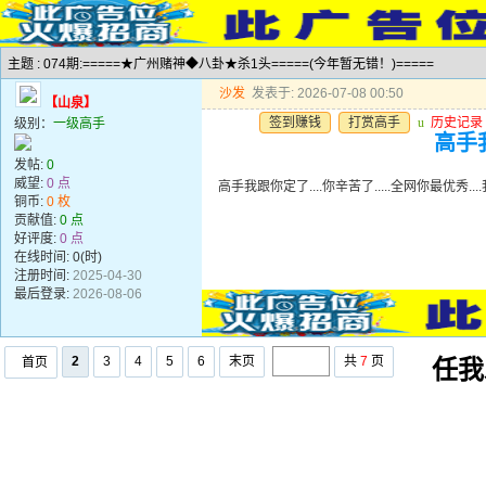
主题 : 074期:=====★广州赌神◆八卦★杀1头=====(今年暂无错！)=====
沙发
发表于: 2026-07-08 00:50
【山泉】
签到赚钱
打赏高手
u
历史记录
级别：
一级高手
高手我
发帖:
0
威望:
0 点
高手我跟你定了....你辛苦了.....全网你最优秀..
铜币:
0 枚
贡献值:
0 点
好评度:
0 点
在线时间: 0(时)
注册时间:
2025-04-30
最后登录:
2026-08-06
2
3
4
5
6
末页
共
7
页
首页
任我