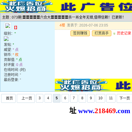
主题 : 073期:〓〓〓〓〓六合大〓〓〓〓〓杀一肖全年无错,值得信赖！已更新！
4楼
发表于: 2026-07-06 23:05
【】
签到赚钱
打赏高手
u
历史记录
级别：
*
发帖:
*
威望:
* 点
铜币:
* 枚
贡献值:
* 点
好评度:
0 点
在线时间: (时)
注册时间:
*
最后登录:
*
3
4
5
6
7
8
9
10
11
首页
上一页
下一页
址
www.
2
18469
.com