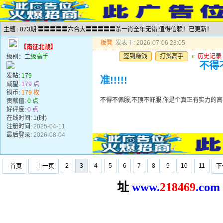
主题 : 073期:〓〓〓〓〓六合大〓〓〓〓〓杀一肖全年无错,值得信赖！已更新！
板凳
发表于: 2026-07-06 23:05
【南征北战】
签到赚钱
打赏高手
u
历史记录
级别：
二级高手
不得
发帖:
179
准!!!!!
威望:
179 点
铜币:
179 枚
不得不佩服,不顶不舒服,你是个真正有实力的高手,
贡献值:
0 点
好评度:
0 点
在线时间: 1(时)
注册时间:
2025-04-11
最后登录:
2026-08-04
2
3
4
5
6
7
8
9
10
11
首页
上一页
下
址
www.
2
18469
.com