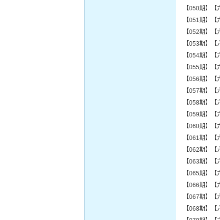
【050期】【
【051期】【
【052期】【
【053期】【
【054期】【
【055期】【
【056期】【
【057期】【
【058期】【
【059期】【
【060期】【
【061期】【
【062期】【
【063期】【
【065期】【
【066期】【
【067期】【
【068期】【