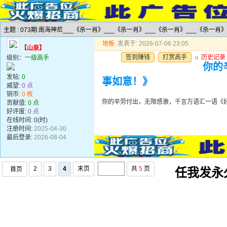
主题 : 073期:南海神尼___《杀一肖》___《杀一肖》___《杀一肖》___《杀一肖》
地板
发表于: 2026-07-06 23:05
【山泉】
签到赚钱
打赏高手
u
历史记录
级别：
一级高手
你的
发帖:
0
事如意！》
威望:
0 点
铜币:
0 枚
你的辛劳付出，无限感激，千言万语汇一语《
贡献值:
0 点
好评度:
0 点
在线时间: 0(时)
注册时间:
2025-04-30
最后登录:
2026-08-04
2
3
4
末页
共
5
页
首页
任我发永