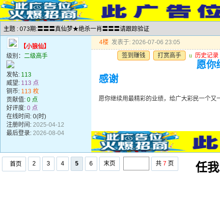
主题 : 073期:〓〓〓真仙梦★绝杀一肖〓〓〓请跟踪验证
4楼
发表于: 2026-07-06 23:05
【小狼仙】
签到赚钱
打赏高手
u
历史记录
级别：
二级高手
愿你
发帖:
113
感谢
威望:
113 点
铜币:
113 枚
愿你继续用最精彩的业绩，给广大彩民一个又
贡献值:
0 点
好评度:
0 点
在线时间: 0(时)
注册时间:
2025-04-12
最后登录:
2026-08-04
2
3
4
5
6
末页
共
7
页
首页
任我