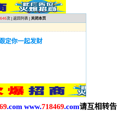
646
次 |
返回列表
|
关闭本页
跟定你一起发财
请互相转告
69
.com
www.
718469
.com