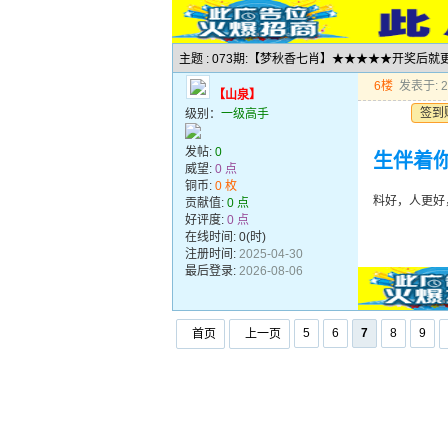
主题 : 073期:【梦秋香七肖】★★★★★开奖后
6楼
发表于: 20
【山泉】
签到
级别：
一级高手
发帖:
0
生伴着
威望:
0 点
铜币:
0 枚
料好，人更好
贡献值:
0 点
好评度:
0 点
在线时间: 0(时)
注册时间:
2025-04-30
最后登录:
2026-08-06
5
6
7
8
9
首页
上一页