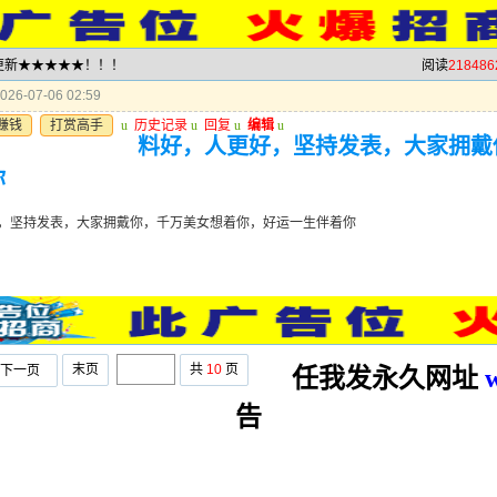
就更新★★★★★！！！
阅读
218486
26-07-06 02:59
赚钱
打赏高手
u
历史记录
u
回复
u
编辑
u
料好，人更好，坚持发表，大家拥戴
你
，坚持发表，大家拥戴你，千万美女想着你，好运一生伴着你
末页
共
10
页
下一页
任我发永久网址
告