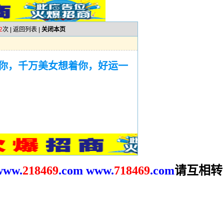
2
次 |
返回列表
|
关闭本页
你，千万美女想着你，好运一
请互相转
www.
2
18469
.com
www.
718469
.com