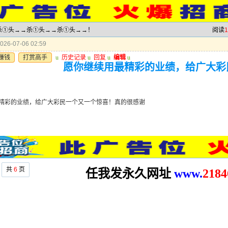
→→杀①头→→杀①头→→杀①头→→！
阅读
1
26-07-06 02:59
赚钱
打赏高手
u
历史记录
u
回复
u
编辑
u
愿你继续用最精彩的业绩，给广大彩
精彩的业绩，给广大彩民一个又一个惊喜！真的很感谢
共
6
页
任我发永久网址
www.
2
184