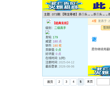
主题 : 073期:【降龙尊者】杀①头→→杀①头
4楼
发表于: 20
【经典玄机】
签到
级别：
二级高手
发帖:
179
谢
威望:
180 点
铜币:
180 枚
愿你继续用最
贡献值:
0 点
好评度:
0 点
在线时间: 1(时)
注册时间:
2025-04-12
最后登录:
2026-08-06
2
3
4
5
末页
首页