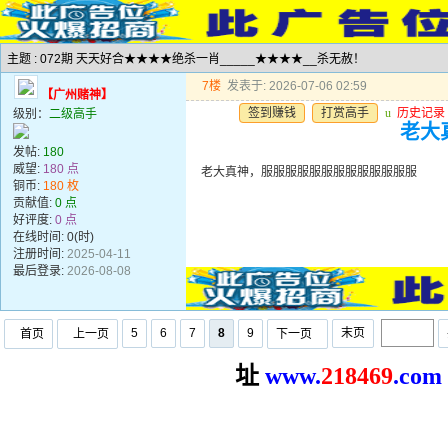
主题 : 072期 天天好合★★★★绝杀一肖_____★★★★__杀无赦！
7楼
发表于: 2026-07-06 02:59
【广州赌神】
签到赚钱
打赏高手
u
历史记录
级别：
二级高手
老大
发帖:
180
威望:
180 点
老大真神，服服服服服服服服服服服服服
铜币:
180 枚
贡献值:
0 点
好评度:
0 点
在线时间: 0(时)
注册时间:
2025-04-11
最后登录:
2026-08-08
5
6
7
8
9
末页
首页
上一页
下一页
址
www.
2
18469
.com