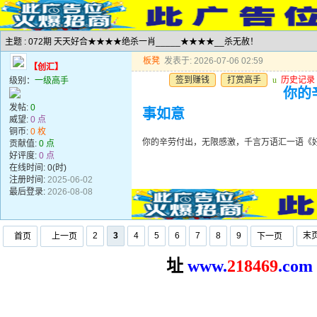
主题 : 072期 天天好合★★★★绝杀一肖_____★★★★__杀无赦！
板凳
发表于: 2026-07-06 02:59
【创汇】
签到赚钱
打赏高手
u
历史记录
级别：
一级高手
你的
发帖:
0
事如意
威望:
0 点
铜币:
0 枚
你的辛劳付出，无限感激，千言万语汇一语《
贡献值:
0 点
好评度:
0 点
在线时间: 0(时)
注册时间:
2025-06-02
最后登录:
2026-08-08
2
3
4
5
6
7
8
9
末
首页
上一页
下一页
址
www.
2
18469
.com