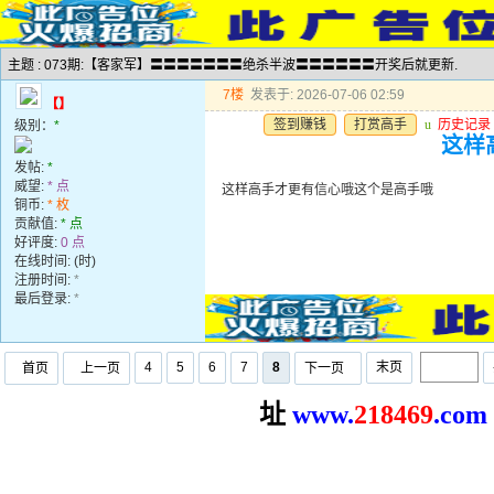
主题 : 073期:【客家军】〓〓〓〓〓〓〓绝杀半波〓〓〓〓〓〓开奖后就更新.
7楼
发表于: 2026-07-06 02:59
【】
签到赚钱
打赏高手
u
历史记录
级别：
*
这样
发帖:
*
威望:
* 点
这样高手才更有信心哦这个是高手哦
铜币:
* 枚
贡献值:
* 点
好评度:
0 点
在线时间: (时)
注册时间:
*
最后登录:
*
4
5
6
7
8
末页
首页
上一页
下一页
址
www.
2
18469
.com