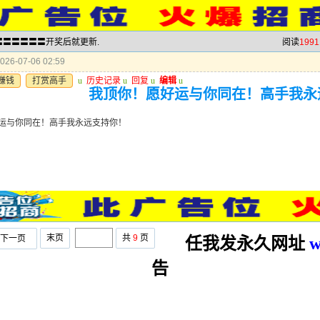
波〓〓〓〓〓〓开奖后就更新.
阅读
1991
26-07-06 02:59
赚钱
打赏高手
u
历史记录
u
回复
u
编辑
u
我顶你！愿好运与你同在！高手我永
运与你同在！高手我永远支持你！
末页
共
9
页
下一页
任我发永久网址
w
告