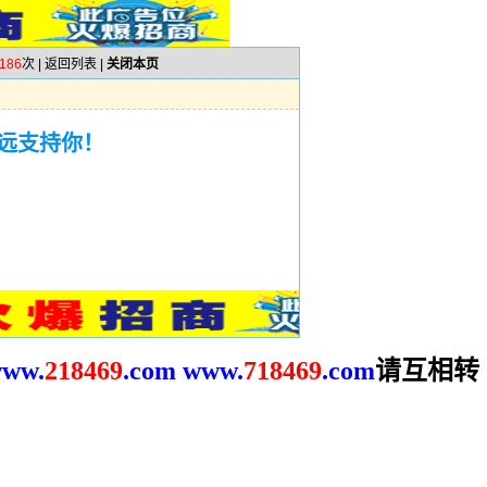
186
次 |
返回列表
|
关闭本页
远支持你！
请互相转
ww.
2
18469
.com
www.
718469
.com