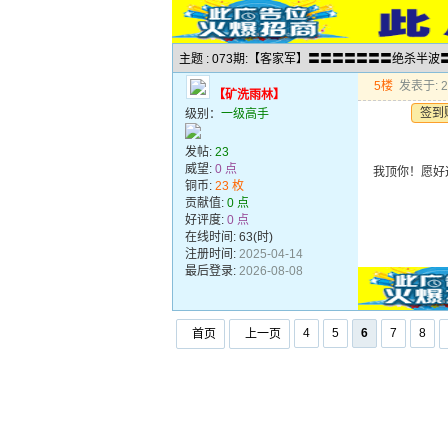
主题 : 073期:【客家军】〓〓〓〓〓〓〓绝杀半
5楼
发表于: 20
【矿洗雨林】
签到
级别：
一级高手
发帖:
23
威望:
0 点
我顶你！愿好
铜币:
23 枚
贡献值:
0 点
好评度:
0 点
在线时间: 63(时)
注册时间:
2025-04-14
最后登录:
2026-08-08
4
5
6
7
8
首页
上一页