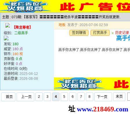
主题 : 073期:【客家军】〓〓〓〓〓〓〓绝杀半波〓〓〓〓〓〓开奖后就更新.
地板
发表于: 2026-07-06 02:59
【降龙尊者】
签到赚钱
打赏高手
u
历史记录
级别：
二级高手
高手
发帖:
180
威望:
180 点
高手你太神了.高手你太神了.高手你太神了.高
铜币:
180 枚
贡献值:
0 点
好评度:
0 点
在线时间: 0(时)
注册时间:
2025-04-12
最后登录:
2026-08-08
2
3
4
5
6
7
8
末页
首页
上一页
下一页
址
www.
2
18469
.com