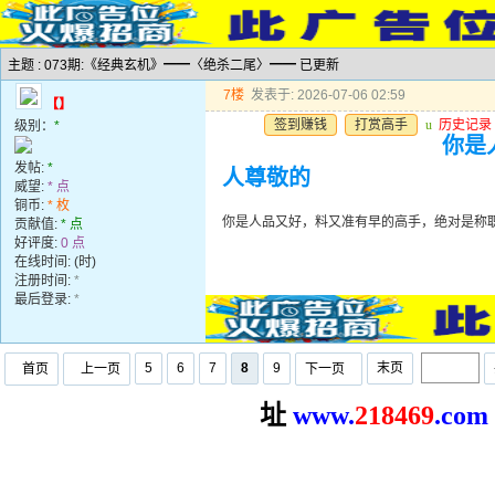
主题 : 073期:《经典玄机》━━〈绝杀二尾〉━━ 已更新
7楼
发表于: 2026-07-06 02:59
【】
签到赚钱
打赏高手
u
历史记录
级别：
*
你是
发帖:
*
人尊敬的
威望:
* 点
铜币:
* 枚
你是人品又好，料又准有早的高手，绝对是称
贡献值:
* 点
好评度:
0 点
在线时间: (时)
注册时间:
*
最后登录:
*
5
6
7
8
9
末页
首页
上一页
下一页
址
www.
2
18469
.com