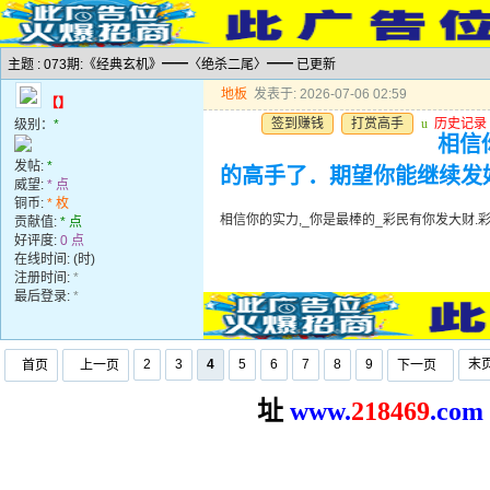
主题 : 073期:《经典玄机》━━〈绝杀二尾〉━━ 已更新
地板
发表于: 2026-07-06 02:59
【】
签到赚钱
打赏高手
u
历史记录
级别：
*
相信
发帖:
*
的高手了．期望你能继续发
威望:
* 点
铜币:
* 枚
相信你的实力,_你是最棒的_彩民有你发大财
贡献值:
* 点
好评度:
0 点
在线时间: (时)
注册时间:
*
最后登录:
*
2
3
4
5
6
7
8
9
末
首页
上一页
下一页
址
www.
2
18469
.com