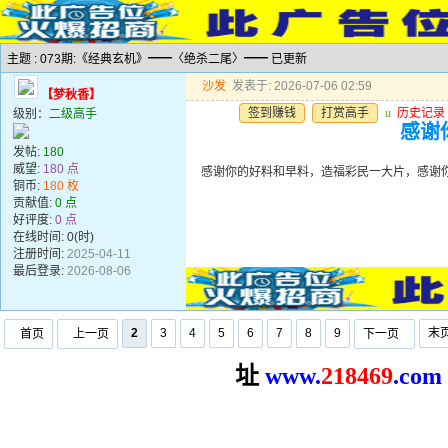
主题 : 073期:《经典玄机》━━〈绝杀二尾〉━━ 已更新
沙发
发表于: 2026-07-06 02:59
【梦秋香】
签到赚钱
打赏高手
u
历史记录
级别：
二级高手
感谢
发帖:
180
威望:
180 点
感谢你的好料和早料，造福彩民一大片，感谢
铜币:
180 枚
贡献值:
0 点
好评度:
0 点
在线时间: 0(时)
注册时间:
2025-04-11
最后登录:
2026-08-06
2
3
4
5
6
7
8
9
末
首页
上一页
下一页
址
www.
2
18469
.com