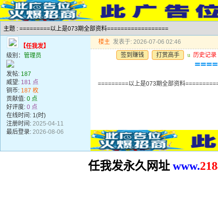
主题 : =========以上是073期全部资料==================
楼主
发表于: 2026-07-06 02:46
【任我发】
签到赚钱
打赏高手
u
历史记录
级别：
管理员
===
发帖:
187
威望:
181 点
=========以上是073期全部资料==========
铜币:
187 枚
贡献值:
0 点
好评度:
0 点
在线时间: 1(时)
注册时间:
2025-04-11
最后登录:
2026-08-06
任我发永久网址
www.
2
18