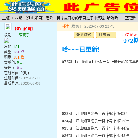
主题 : 072期:【江山如画】绝杀一肖┢最开心的事莫过于中奖啦~哈哈哈~~~已更新!
楼主
发表于: 2026-07-03 22:43
【江山如画】
签到赚钱
打赏高手
u
历史记录
级别：
二级高手
07
发帖:
181
哈~~~已更新!
威望:
181 点
铜币:
181 枚
072期:【江山如画】绝杀一肖┢最开心的事莫过
贡献值:
0 点
好评度:
0 点
在线时间: 0(时)
注册时间:
2025-04-11
最后登录:
2026-08-08
033期：江山如画绝杀一肖┢蛇┢ 特03准
034期：江山如画绝杀一肖┢马┢ 特19准
035期：江山如画绝杀一肖┢牛┢ 特44准
036期：江山如画绝杀一肖┢蛇┢ 特43准