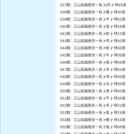
037期：江山如画绝杀一肖┢j鸡┢ 特49准
038期：江山如画绝杀一肖┢猪┢ 特40准
039期：江山如画绝杀一肖┢牛┢ 特02准
040期：江山如画绝杀一肖┢鼠┢ 特18准
041期：江山如画绝杀一肖┢蛇┢ 特15准
043期：江山如画绝杀一肖┢鸡┢ 特40准
044期：江山如画绝杀一肖┢蛇┢ 特08准
045期：江山如画绝杀一肖┢牛┢ 特09准
046期：江山如画绝杀一肖┢兔┢ 特09准
047期：江山如画绝杀一肖┢羊┢ 特04准
048期：江山如画绝杀一肖┢鸡┢ 特49准
049期：江山如画绝杀一肖┢马┢ 特08准
050期：江山如画绝杀一肖┢虎┢ 特40准
051期：江山如画绝杀一肖┢牛┢ 特28准
052期：江山如画绝杀一肖┢羊┢ 特22准
053期：江山如画绝杀一肖┢兔┢ 特19准
054期：江山如画绝杀一肖┢猪┢ 特16准
055期：江山如画绝杀一肖┢兔┢ 特08准