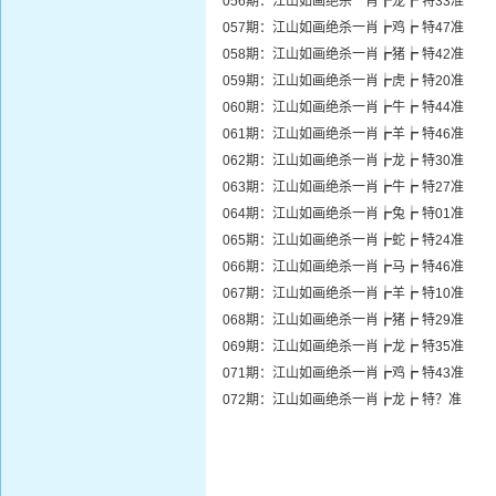
056期：江山如画绝杀一肖┢龙┢ 特33准
057期：江山如画绝杀一肖┢鸡┢ 特47准
058期：江山如画绝杀一肖┢猪┢ 特42准
059期：江山如画绝杀一肖┢虎┢ 特20准
060期：江山如画绝杀一肖┢牛┢ 特44准
061期：江山如画绝杀一肖┢羊┢ 特46准
062期：江山如画绝杀一肖┢龙┢ 特30准
063期：江山如画绝杀一肖┢牛┢ 特27准
064期：江山如画绝杀一肖┢兔┢ 特01准
065期：江山如画绝杀一肖┢蛇┢ 特24准
066期：江山如画绝杀一肖┢马┢ 特46准
067期：江山如画绝杀一肖┢羊┢ 特10准
068期：江山如画绝杀一肖┢猪┢ 特29准
069期：江山如画绝杀一肖┢龙┢ 特35准
071期：江山如画绝杀一肖┢鸡┢ 特43准
072期：江山如画绝杀一肖┢龙┢ 特？准