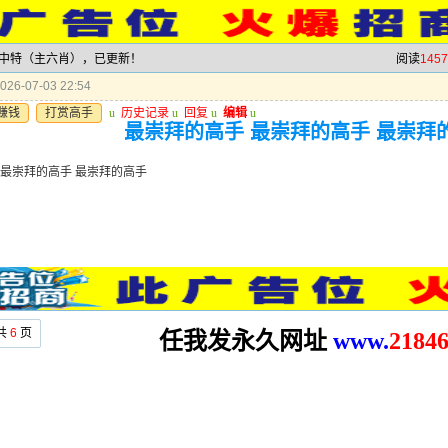
九肖中特（主六肖），已更新！
阅读
1457
26-07-03 22:54
赚钱
打赏高手
u
历史记录
u
回复
u
编辑
u
最崇拜的高手 最崇拜的高手 最崇拜
 最崇拜的高手 最崇拜的高手
共
6
页
任我发永久网址
www.
2
184