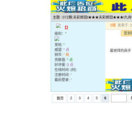
主题 : 072期:夫彩郎田I★★★夫彩郎田★★★I
5楼
发表于: 20
【】
签到
级别：
*
发帖:
*
威望:
* 点
最崇拜的高手
铜币:
* 枚
贡献值:
* 点
好评度:
0 点
在线时间: (时)
注册时间:
*
最后登录:
*
2
3
4
5
6
首页