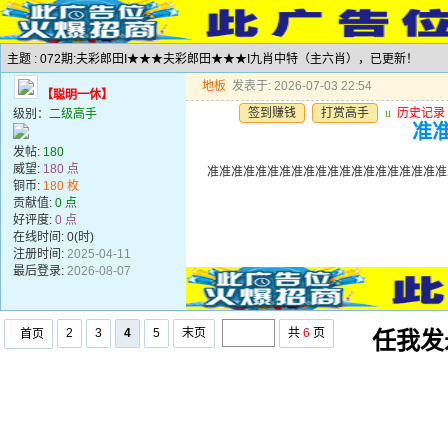
主题 : 072期:夫彩郎田I★★★夫彩郎田★★★I九肖中特（主六肖），已更新！
地板
发表于: 2026-07-03 22:54
【聪明一休】
签到赚钱
打赏高手
u
历史记录
级别：
二级高手
准准
发帖:
180
威望:
180 点
准准准准准准准准准准准准准准准准准准准准
铜币:
180 枚
贡献值:
0 点
好评度:
0 点
在线时间: 0(时)
注册时间:
2025-04-11
最后登录:
2026-08-07
2
3
4
5
末页
共
6
页
首页
任我发