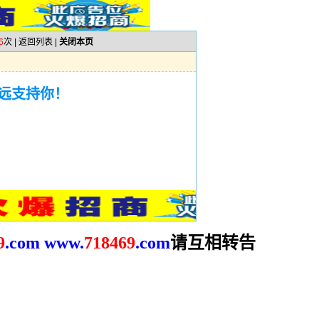
6
次 |
返回列表
|
关闭本页
远支持你！
请互相转告
9
.com
www.
718469
.com