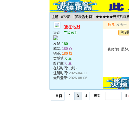
主题 : 072期:【梦秋香七肖】★★★★★开奖后
板凳
发表于: 2
【南征北战】
签到
级别：
二级高手
发帖:
180
威望:
180 点
我顶你！愿好
铜币:
180 枚
贡献值:
0 点
好评度:
0 点
在线时间: 1(时)
注册时间:
2025-04-11
最后登录:
2026-08-06
2
3
4
末页
共
首页