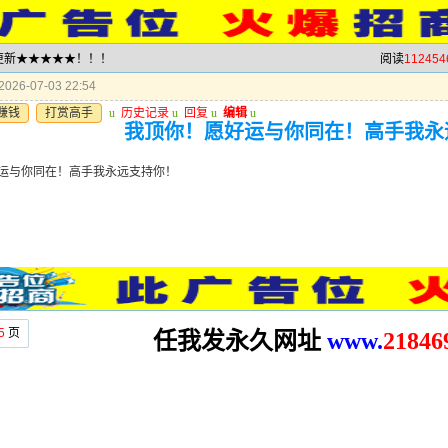
就更新★★★★★！！！
阅读
112454
026-07-03 22:54
赚钱
打赏高手
u
历史记录
u
回复
u
编辑
u
我顶你！愿好运与你同在！高手我永
运与你同在！高手我永远支持你！
5
页
任我发永久网址
www.
2
1846