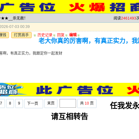
★★★★__杀无赦！
阅读
2461493
次
026-07-03 00:39
赚钱
打赏高手
u
历史记录
u
回复
u
编辑
u
老大你真的厉害啊，有真正实力，我
害啊，有真正实力，我跟定你一起发财
7
8
9
末页
共
10
页
下一页
任我发永
请互相转告