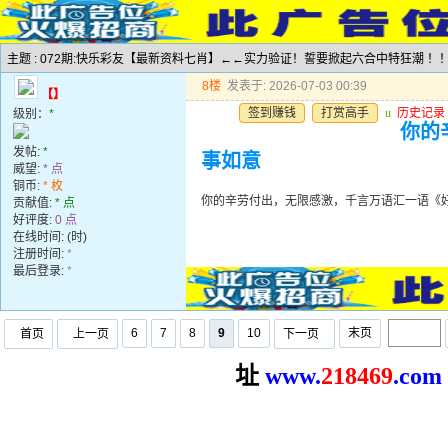
主题 : 072期:快乐彩友【最新资料七肖】←←实力验证！誓要掀起六合中特狂潮 ！
8楼
发表于: 2026-07-03 00:39
【】
签到赚钱
打赏高手
u
历史记录
级别：
*
你的
发帖:
*
事如意
威望:
* 点
铜币:
* 枚
你的辛劳付出，无限感激，千言万语汇一语《
贡献值:
* 点
好评度:
0 点
在线时间: (时)
注册时间:
*
最后登录:
*
6
7
8
9
10
末页
首页
上一页
下一页
址
www.
2
18469
.com