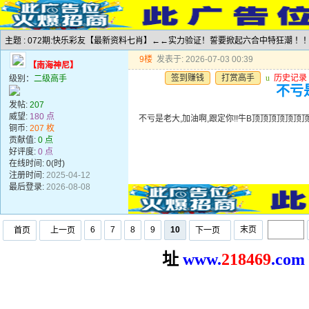
主题 : 072期:快乐彩友【最新资料七肖】←←实力验证！誓要掀起六合中特狂潮 ！
9楼
发表于: 2026-07-03 00:39
【南海神尼】
签到赚钱
打赏高手
u
历史记录
级别：
二级高手
不亏
发帖:
207
威望:
180 点
不亏是老大,加油啊,跟定你!!牛B顶顶顶顶顶顶
铜币:
207 枚
贡献值:
0 点
好评度:
0 点
在线时间: 0(时)
注册时间:
2025-04-12
最后登录:
2026-08-08
6
7
8
9
10
末页
首页
上一页
下一页
址
www.
2
18469
.com