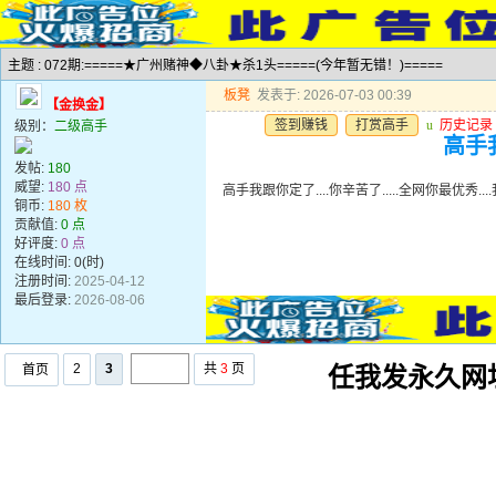
主题 : 072期:=====★广州赌神◆八卦★杀1头=====(今年暂无错！)=====
板凳
发表于: 2026-07-03 00:39
【金换金】
签到赚钱
打赏高手
u
历史记录
级别：
二级高手
高手我
发帖:
180
威望:
180 点
高手我跟你定了....你辛苦了.....全网你最优秀..
铜币:
180 枚
贡献值:
0 点
好评度:
0 点
在线时间: 0(时)
注册时间:
2025-04-12
最后登录:
2026-08-06
2
3
共
3
页
首页
任我发永久网