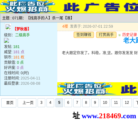
主题 : 071期：【找高手的人】杀一尾【准】
4楼
发表于: 2026-07-01 22:59
【梦秋香】
签到赚钱
打赏高手
u
历史记录
级别：
二级高手
老大
发帖:
181
威望:
181 点
老大跟定你发了。料稳，准,坚。跟你发发发 财
铜币:
181 枚
贡献值:
0 点
好评度:
0 点
在线时间: 0(时)
注册时间:
2025-04-11
最后登录:
2026-08-08
3
4
5
6
7
8
9
10
11
12
首页
上一页
址
www.
2
18469
.com