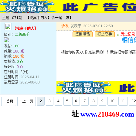
主题 : 071期：【找高手的人】杀一尾【准】
沙发
发表于: 2026-07-01 22:59
【找高手的人】
签到赚钱
打赏高手
u
历史记录
级别：
二级高手
相信你
发帖:
180
威望:
180 点
相信你的实力, 你是最棒的！！我要把你顶得高高的..
铜币:
180 枚
贡献值:
0 点
好评度:
0 点
在线时间: 2(时)
注册时间:
2025-04-11
最后登录:
2026-08-08
2
3
4
5
6
7
8
9
10
11
12
首页
上一页
址
www.
2
18469
.com