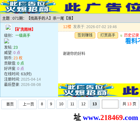
主题 : 071期：【找高手的人】杀一尾【准】
12楼
发表于: 2026-07-02 19:46
【矿洗雨林】
签到赚钱
打赏高手
u
历史记录
级别：
一级高手
看料
发帖:
23
威望:
0 点
谢谢你的好料
铜币:
23 枚
贡献值:
0 点
好评度:
0 点
在线时间: 63(时)
注册时间:
2025-04-14
最后登录:
2026-08-08
8
9
10
11
12
13
共
13
页
首页
上一页
址
www.
2
18469
.com