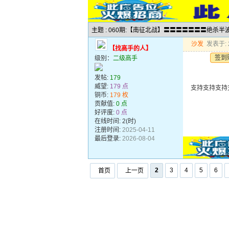
主题 : 060期:【南征北战】〓〓〓〓〓〓〓绝杀
沙发
发表于: 2
【找高手的人】
签到
级别：
二级高手
发帖:
179
威望:
179 点
支持支持支持
铜币:
179 枚
贡献值:
0 点
好评度:
0 点
在线时间: 2(时)
注册时间:
2025-04-11
最后登录:
2026-08-04
2
3
4
5
6
首页
上一页