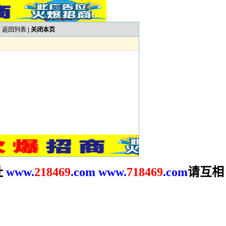
|
返回列表
|
关闭本页
址
请互相
www.
2
18469
.com
www.
718469
.com