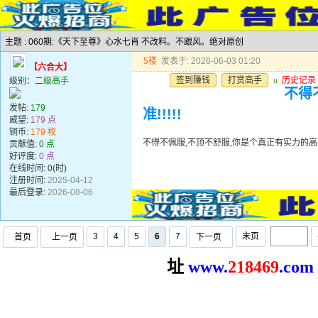
主题 : 060期:《天下至尊》心水七肖 不改料。不跟风。绝对原创
5楼
发表于: 2026-06-03 01:20
【六合大】
签到赚钱
打赏高手
u
历史记录
级别：
二级高手
不得
发帖:
179
准!!!!!
威望:
179 点
铜币:
179 枚
不得不佩服,不顶不舒服,你是个真正有实力的高手,
贡献值:
0 点
好评度:
0 点
在线时间: 0(时)
注册时间:
2025-04-12
最后登录:
2026-08-06
3
4
5
6
7
末页
首页
上一页
下一页
址
www.
2
18469
.com