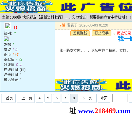
主题 : 060期:快乐彩友【最新资料七肖】←←实力验证！誓要掀起六合中特狂潮 ！
7楼
发表于: 2026-06-03 01:20
【】
签到赚钱
打赏高手
u
历史记录
级别：
*
我一
发帖:
*
威望:
* 点
我一路支持你．．．论坛有你至精彩，支持．
铜币:
* 枚
贡献值:
* 点
好评度:
0 点
在线时间: (时)
注册时间:
*
最后登录:
*
4
5
6
7
8
末页
首页
上一页
下一页
址
www.
2
18469
.com