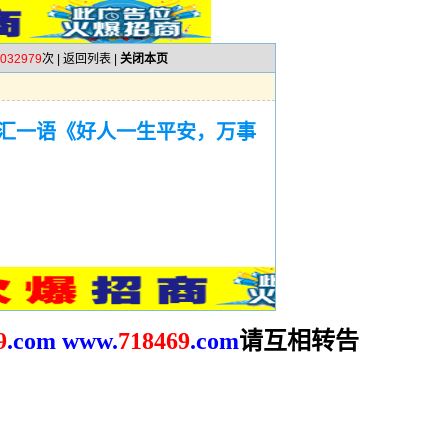
032979
次 |
返回列表
|
关闭本页
汇一语《好人一生平安，万事
请互相转告
9
.com
www.
718469
.com