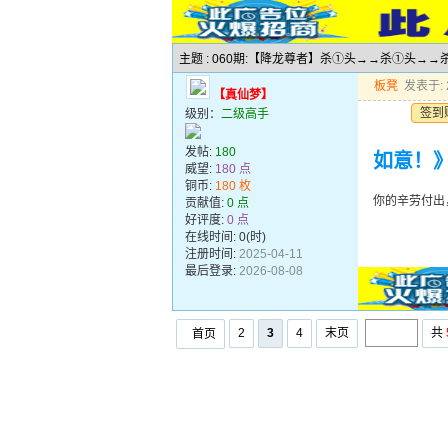
主题 : 060期:【降龙尊者】杀①头→→杀①头
板凳
发表于: 2
【真仙梦】
签到
级别：
二级高手
发帖:
180
如意！
威望:
180 点
铜币:
180 枚
你的辛劳付出
贡献值:
0 点
好评度:
0 点
在线时间: 0(时)
注册时间:
2025-04-11
最后登录:
2026-08-08
2
3
4
末页
共
首页