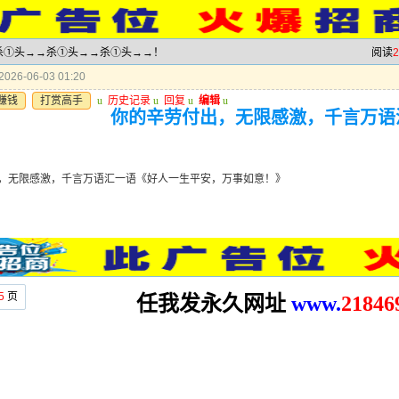
→→杀①头→→杀①头→→杀①头→→！
阅读
2
026-06-03 01:20
赚钱
打赏高手
u
历史记录
u
回复
u
编辑
u
你的辛劳付出，无限感激，千言万语
》
，无限感激，千言万语汇一语《好人一生平安，万事如意！》
5
页
任我发永久网址
www.
2
1846