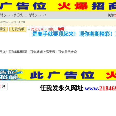
→→杀①头→→杀①头→→杀①头→→！
阅读
2
026-06-03 01:20
赚钱
打赏高手
u
历史记录
u
回复
u
编辑
u
是高手就要顶起来！顶你期期精彩！
起来！顶你期期精彩！顶你期期上高手榜！顶你服务大众
5
页
任我发永久网址
www.
2
1846