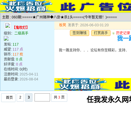
主题 : 060期:=====★广州赌神◆八卦★杀1头=====(今年暂无错！)=====
板凳
发表于: 2026-06-03 01:20
【鬼吹灯】
签到赚钱
打赏高手
u
历史记录
级别：
二级高手
我一
发帖:
117
威望:
117 点
我一路支持你．．．论坛有你至精彩，支持．
铜币:
117 枚
贡献值:
0 点
好评度:
0 点
在线时间: 0(时)
注册时间:
2025-04-11
最后登录:
2026-08-04
2
3
共
3
页
首页
任我发永久网